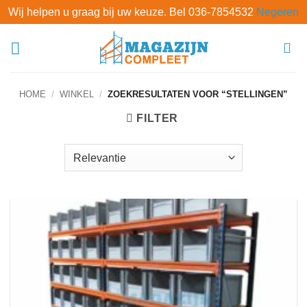
Wij helpen u graag bij uw keuze. Bel 036-7854532
Negeren
Ga
naar
inhoud
HOME
/
WINKEL
/
ZOEKRESULTATEN VOOR “STELLINGEN”
FILTER