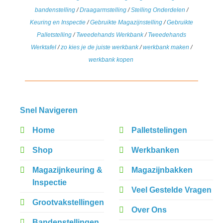
bandenstelling
/
Draagarmstelling
/
Stelling Onderdelen
/
Keuring en Inspectie
/
Gebruikte Magazijnstelling
/
Gebruikte
Palletstelling
/
Tweedehands Werkbank
/
Tweedehands
Werktafel
/
zo kies je de juiste werkbank
/
werkbank maken
/
werkbank kopen
Snel Navigeren
Home
Palletstelingen
Shop
Werkbanken
Magazijnkeuring &
Magazijnbakken
Inspectie
Veel Gestelde Vragen
Grootvakstellingen
Over Ons
Bandenstellingen