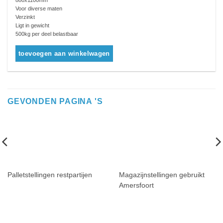
880x1100mm
Voor diverse maten
Verzinkt
Ligt in gewicht
500kg per deel belastbaar
toevoegen aan winkelwagen
GEVONDEN PAGINA 'S
Palletstellingen restpartijen
Magazijnstellingen gebruikt
Amersfoort